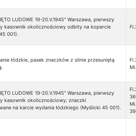
IĘTO LUDOWE 19-20.V.1945" Warszawa, pierwszy
y kasownik okolicznościowy odbity na kopercie
Fi
 45 001).
nie łódzkie, pasek znaczków z silnie przesuniętą
Fi
ą.
Mi
Fi
IĘTO LUDOWE 19-20.V.1945" Warszawa, pierwszy
36
y kasownik okolicznościowy; znaczki
Mi
ane na karcie wydania łódzkiego (Myślicki 45 001).
3