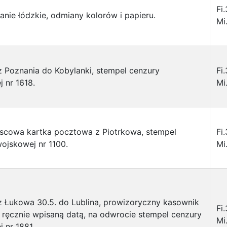
Fi
nie łódzkie, odmiany kolorów i papieru.
Mi
 z Poznania do Kobylanki, stempel cenzury
Fi
 nr 1618.
Mi
jscowa kartka pocztowa z Piotrkowa, stempel
Fi
ojskowej nr 1100.
Mi
 z Łukowa 30.5. do Lublina, prowizoryczny kasownik
Fi
ręcznie wpisaną datą, na odwrocie stempel cenzury
Mi
 nr 1881.