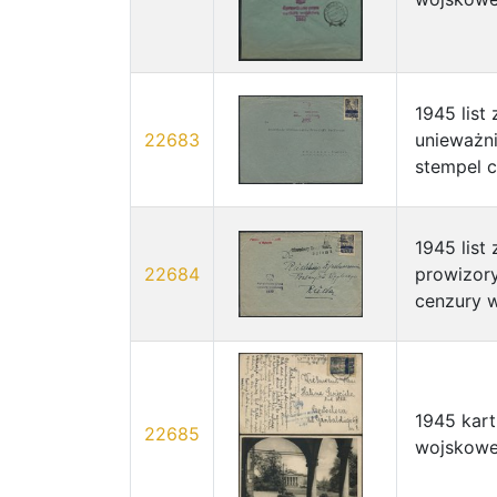
1945 list
22683
unieważni
stempel c
1945 list
22684
prowizor
cenzury w
1945 kar
22685
wojskowej