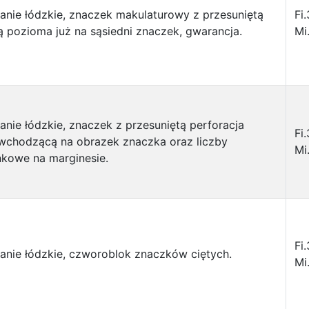
nie łódzkie, znaczek makulaturowy z przesuniętą
Fi
ą pozioma już na sąsiedni znaczek, gwarancja.
Mi
nie łódzkie, znaczek z przesuniętą perforacja
Fi
wchodzącą na obrazek znaczka oraz liczby
Mi
nkowe na marginesie.
Fi
nie łódzkie, czworoblok znaczków ciętych.
Mi