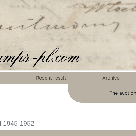
n
Recent result
Archive
The auction
d 1945-1952