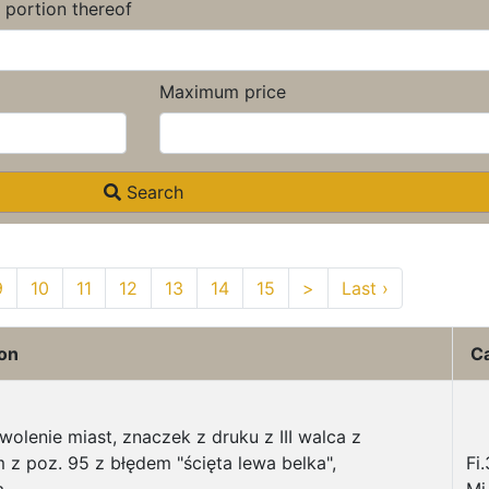
a portion thereof
Maximum price
Search
9
10
11
12
13
14
15
>
Last ›
ion
C
olenie miast, znaczek z druku z III walca z
 z poz. 95 z błędem "ścięta lewa belka",
Fi