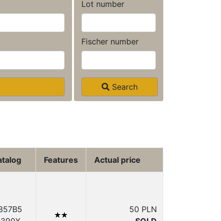
Lot number
Fischer number
Search
atalog
Features
Actual price
.357B5
50 PLN