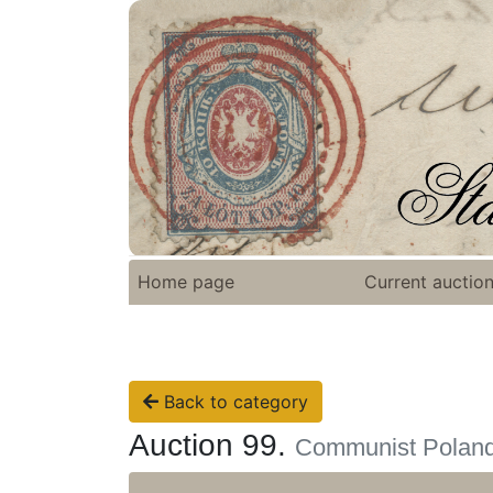
Home page
Current auctio
Back to category
Auction 99.
Communist Polan