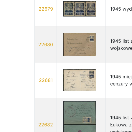
22679
1945 wyda
1945 list
22680
wojskowej
1945 mie
22681
cenzury w
1945 list
22682
Łukowa z 
wojskowej