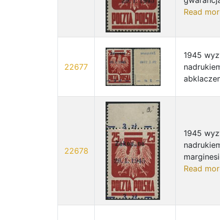
gwarancja
Read mor
1945 wyzw
22677
nadrukiem
abklaczem
1945 wyzw
nadrukiem
22678
marginesie
Read mor