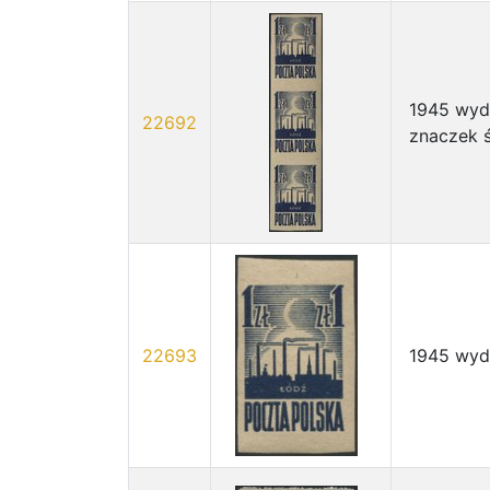
1945 wyda
22692
znaczek 
22693
1945 wyda