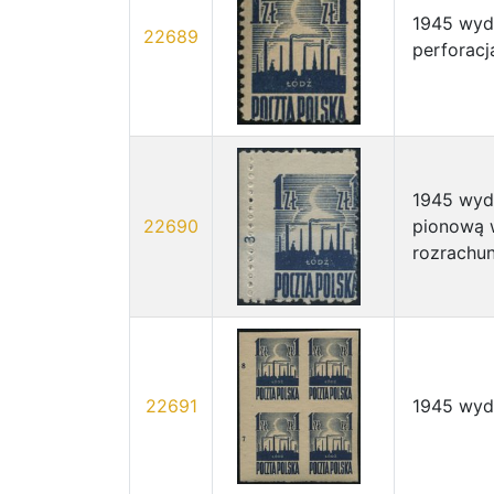
1945 wyda
22689
perforacj
1945 wyda
22690
pionową 
rozrachu
22691
1945 wyda