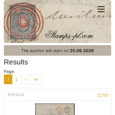
Register
Login
The auction will start on
25.09.2026
Results
Page:
1
2
>
≫
22781