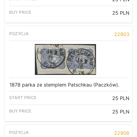
25 PLN
22903
1878 parka ze stemplem Patschkau (Paczków).
25 PLN
25 PLN
Home page
Current auction
22906