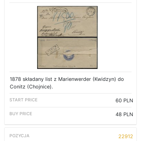
Recent result
Archive
Regulation
Contact
1878 składany list z Marienwerder (Kwidzyn) do
Conitz (Chojnice).
60 PLN
48 PLN
22912