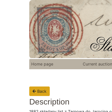
Home page
Current auctio
Back
Description
1882 składany list z Tarnowa do Jarocina o