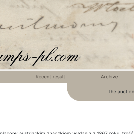
n
Recent result
Archive
The auction
płacony austriackim znaczkiem wydania z 1867 roku, treść 