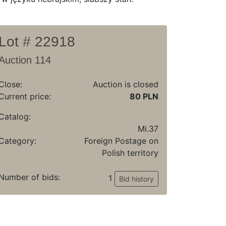
Lot # 22918
Auction 114
Close:
Auction is closed
Current price:
80 PLN
Catalog:
Mi.37
Category:
Foreign Postage on
Polish territory
Number of bids:
1
Bid history