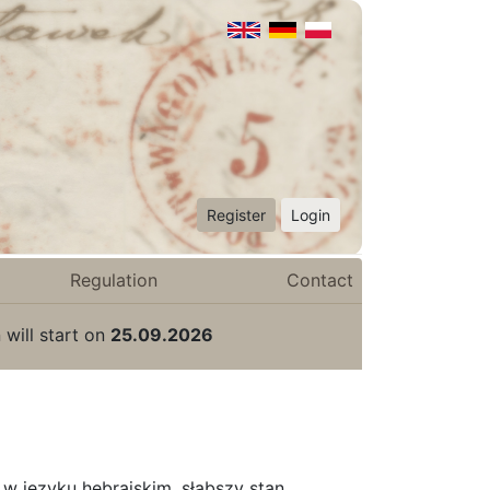
Register
Login
Regulation
Contact
 will start on
25.09.2026
w języku hebrajskim, słabszy stan.