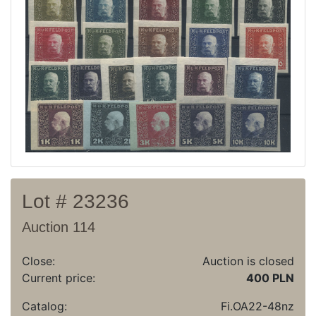
Recent result
Archive
Regulation
Contact
Lot # 23236
Auction 114
Close:
Auction is closed
Current price:
400 PLN
Catalog:
Fi.OA22-48nz