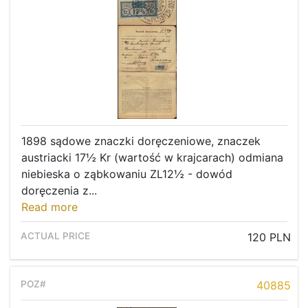
1898 sądowe znaczki doręczeniowe, znaczek
austriacki 17½ Kr (wartość w krajcarach) odmiana
niebieska o ząbkowaniu ZL12½ - dowód
doręczenia z...
Read more
120 PLN
40885