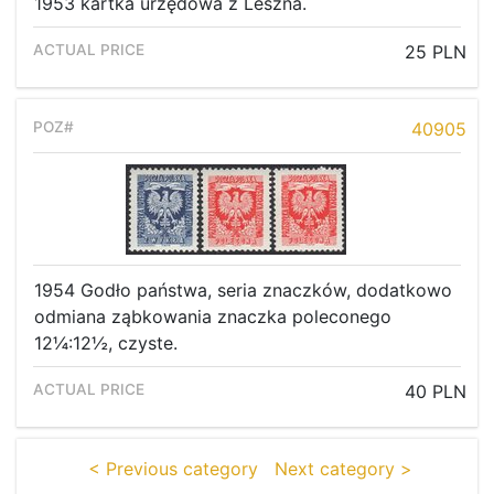
1953 kartka urzędowa z Leszna.
25 PLN
40905
1954 Godło państwa, seria znaczków, dodatkowo
odmiana ząbkowania znaczka poleconego
12¼:12½, czyste.
40 PLN
< Previous category
Next category >