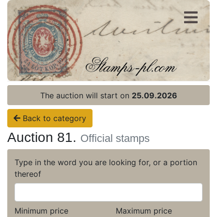
Register
Login
The auction will start on
25.09.2026
Back to category
Auction 81.
Official stamps
Type in the word you are looking for, or a portion
thereof
Minimum price
Maximum price