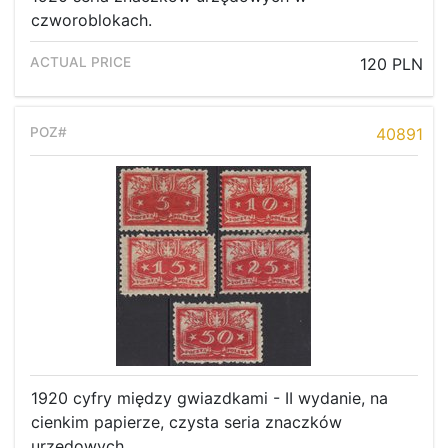
czworoblokach.
Recent result
120 PLN
Archive
Regulation
40891
Contact
1920 cyfry między gwiazdkami - II wydanie, na
cienkim papierze, czysta seria znaczków
urzędowych.