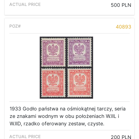
500 PLN
40893
1933 Godło państwa na ośmiokątnej tarczy, seria
ze znakami wodnym w obu położeniach W.IIL i
W.IID, rzadko oferowany zestaw, czyste.
200 PLN