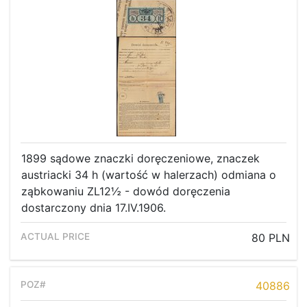
1899 sądowe znaczki doręczeniowe, znaczek
austriacki 34 h (wartość w halerzach) odmiana o
ząbkowaniu ZL12½ - dowód doręczenia
dostarczony dnia 17.IV.1906.
80 PLN
40886