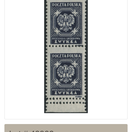
Home page
Current auction
Recent result
Archive
Regulation
Contact