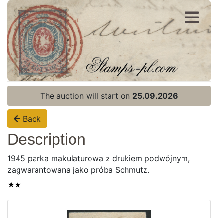
Register
Login
The auction will start on
25.09.2026
Back
Description
1945 parka makulaturowa z drukiem podwójnym,
zagwarantowana jako próba Schmutz.