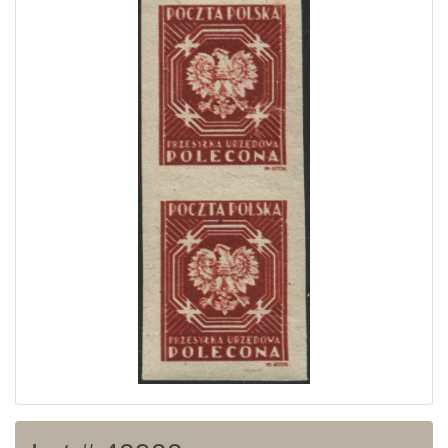
Home page
Current auction
Recent result
Archive
Regulation
Contact