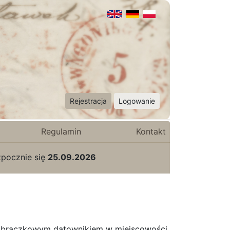
Rejestracja
Logowanie
Regulamin
Kontakt
zpocznie się
25.09.2026
oobrączkowym datownikiem w miejscowości