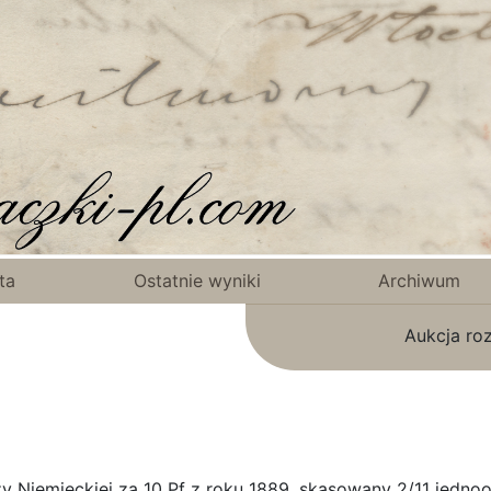
ta
Ostatnie wyniki
Archiwum
Aukcja ro
 Niemieckiej za 10 Pf z roku 1889, skasowany 2/11 jedn