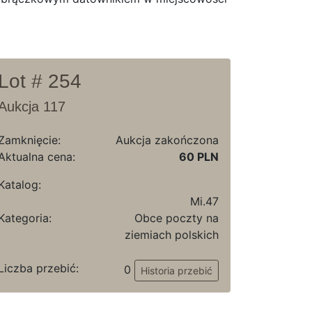
Lot # 254
Aukcja 117
Zamknięcie:
Aukcja zakończona
Aktualna cena:
60 PLN
Katalog:
Mi.47
Kategoria:
Obce poczty na
ziemiach polskich
Liczba przebić:
0
Historia przebić