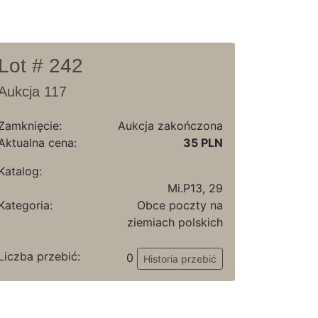
Lot # 242
Aukcja 117
Zamknięcie:
Aukcja zakończona
Aktualna cena:
35 PLN
Katalog:
Mi.P13, 29
Kategoria:
Obce poczty na
ziemiach polskich
Liczba przebić:
0
Historia przebić