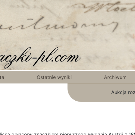
ta
Ostatnie wyniki
Archiwum
Aukcja ro
iska opłacony znaczkiem pierwszego wydania Austrii z 185