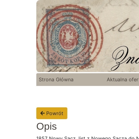
Strona Główna
Aktualna ofer
Powrót
Opis
1857 Nowy Sącz, list z Nowego Sącza do N