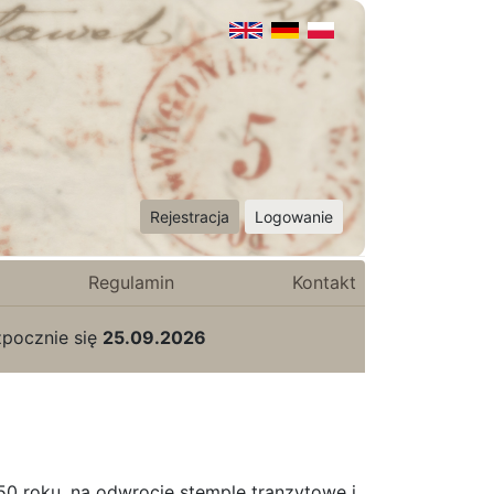
Rejestracja
Logowanie
Regulamin
Kontakt
zpocznie się
25.09.2026
0 roku, na odwrocie stemple tranzytowe i