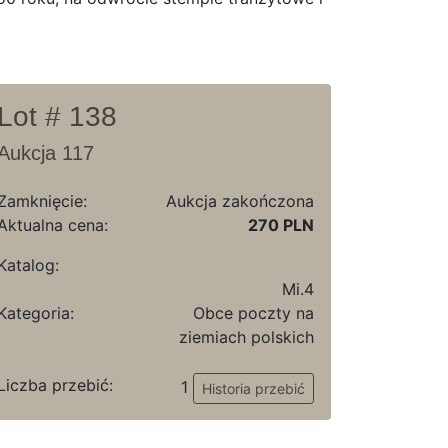
Lot # 138
Aukcja 117
Zamknięcie:
Aukcja zakończona
Aktualna cena:
270 PLN
Katalog:
Mi.4
Kategoria:
Obce poczty na
ziemiach polskich
Liczba przebić:
1
Historia przebić