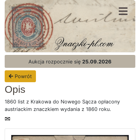
Rejestracja
Logowanie
Aukcja rozpocznie się
25.09.2026
Powrót
Opis
1860 list z Krakowa do Nowego Sącza opłacony
austriackim znaczkiem wydania z 1860 roku.
Strona Główna
Aktualna oferta