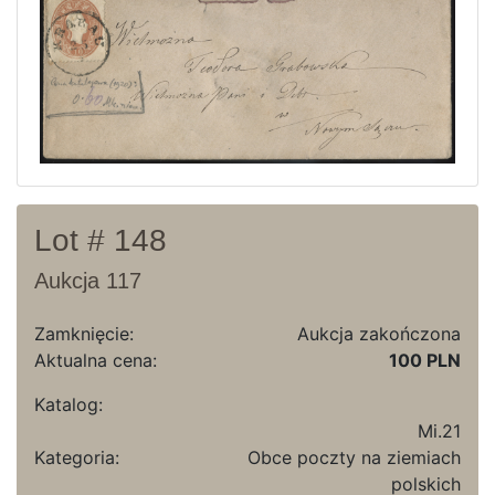
Ostatnie wyniki
Archiwum
Regulamin
Kontakt
Lot # 148
Aukcja 117
Zamknięcie:
Aukcja zakończona
Aktualna cena:
100 PLN
Katalog:
Mi.21
Kategoria:
Obce poczty na ziemiach
polskich