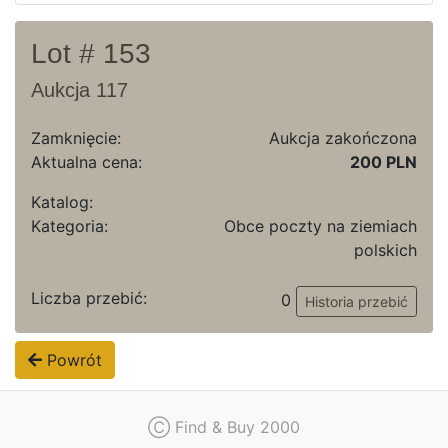
Lot # 153
Aukcja 117
Zamknięcie:
Aukcja zakończona
Aktualna cena:
200 PLN
Katalog:
Kategoria:
Obce poczty na ziemiach
polskich
Liczba przebić:
0
Historia przebić
Powrót
Ⓒ Find & Buy 2000