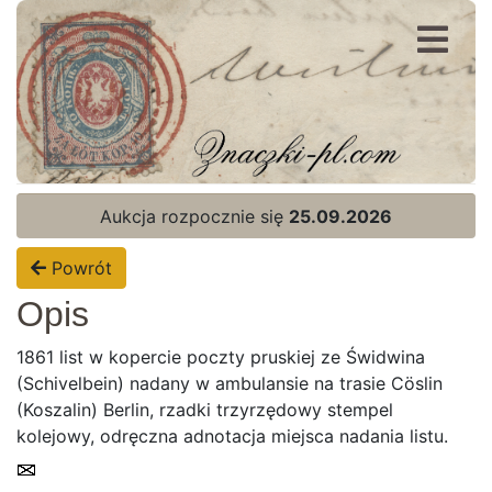
Rejestracja
Logowanie
Aukcja rozpocznie się
25.09.2026
Powrót
Opis
1861 list w kopercie poczty pruskiej ze Świdwina
(Schivelbein) nadany w ambulansie na trasie Cöslin
(Koszalin) Berlin, rzadki trzyrzędowy stempel
kolejowy, odręczna adnotacja miejsca nadania listu.