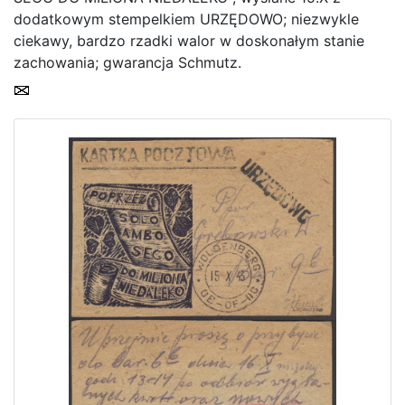
dodatkowym stempelkiem URZĘDOWO; niezwykle
ciekawy, bardzo rzadki walor w doskonałym stanie
Strona Główna
zachowania; gwarancja Schmutz.
Aktualna oferta
Ostatnie wyniki
Archiwum
Regulamin
Kontakt