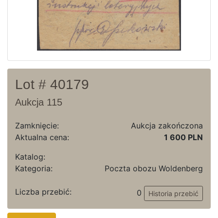
Lot # 40179
Aukcja 115
Zamknięcie:
Aukcja zakończona
Aktualna cena:
1 600 PLN
Katalog:
Kategoria:
Poczta obozu Woldenberg
Liczba przebić:
0
Historia przebić