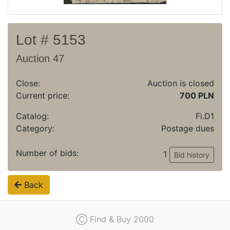
Lot # 5153
Auction 47
Close:
Auction is closed
Current price:
700 PLN
Catalog:
Fi.D1
Category:
Postage dues
Number of bids:
1
Bid history
Back
Ⓒ Find & Buy 2000