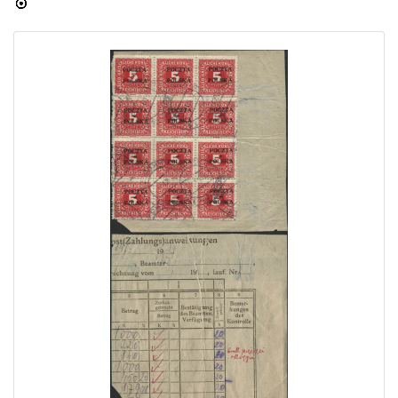
Home page
Current auction
Recent result
Archive
Regulation
Contact