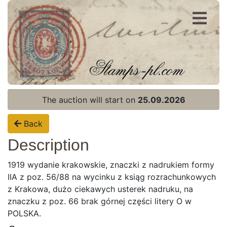
Register
Login
The auction will start on
25.09.2026
Back
Description
1919 wydanie krakowskie, znaczki z nadrukiem formy
IIA z poz. 56/88 na wycinku z ksiąg rozrachunkowych
z Krakowa, dużo ciekawych usterek nadruku, na
znaczku z poz. 66 brak górnej części litery O w
POLSKA.