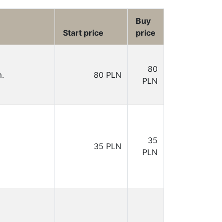
Buy
Start price
price
80
.
80 PLN
PLN
35
35 PLN
PLN