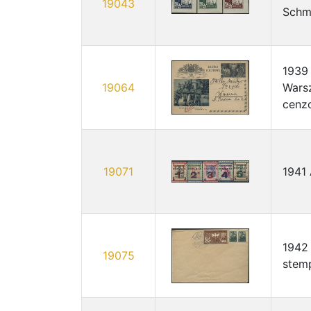
19043
Schm
1939 
19064
Wars
cenzo
19071
1941 
1942
19075
stem