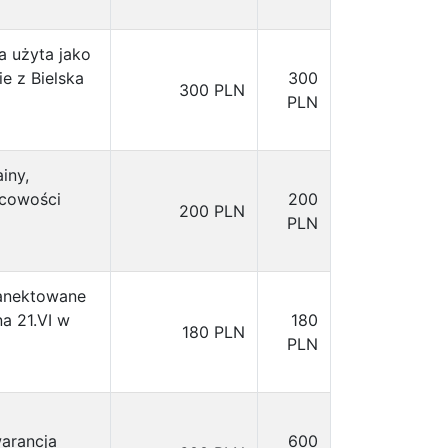
 użyta jako
e z Bielska
300
300 PLN
PLN
iny,
scowości
200
200 PLN
PLN
anektowane
a 21.VI w
180
180 PLN
PLN
arancja
600