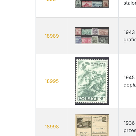
stalo
1943 
18989
grafi
1945 
18995
dopła
1936 
18998
przes