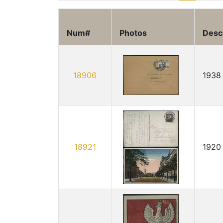
Num#
Photos
Desc
18906
1938
18921
1920 