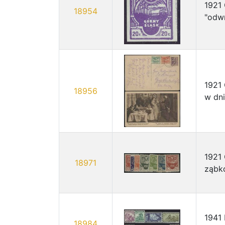
1921 
18954
"odwr
1921 
18956
w dni
1921 
18971
ząbk
1941 
18984