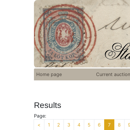
Home page
Current auctio
Results
Page:
<
1
2
3
4
5
6
7
8