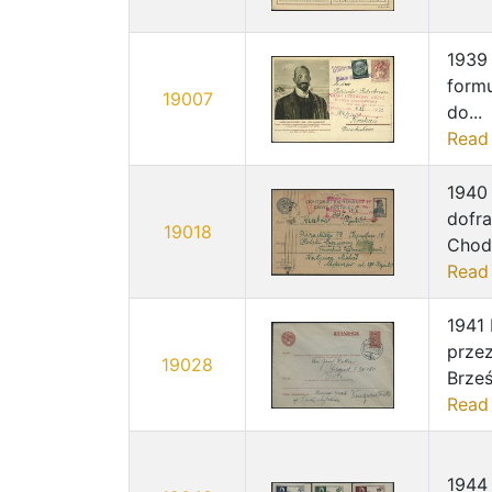
1939
formu
19007
do...
Read
1940
dofra
19018
Chodo
Read
1941
przez
19028
Brześ
Read
1944 