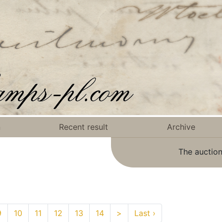
n
Recent result
Archive
The auction
9
10
11
12
13
14
>
Last ›