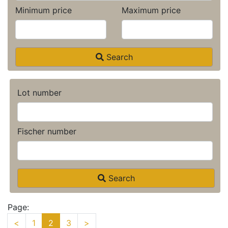
Minimum price
Maximum price
Search
Lot number
Fischer number
Search
Page:
<
1
2
3
>