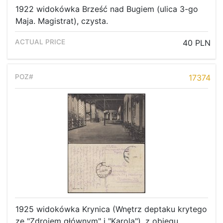
1922 widokówka Brześć nad Bugiem (ulica 3-go
Maja. Magistrat), czysta.
40 PLN
17374
1925 widokówka Krynica (Wnętrz deptaku krytego
ze "Zdrojem głównym" i "Karola"), z obiegu.