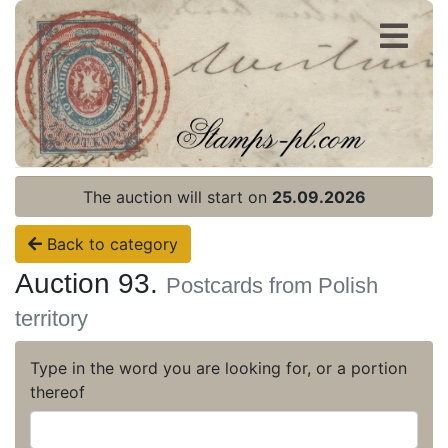
Register
Login
The auction will start on
25.09.2026
Back to category
Auction 93.
Postcards from Polish
territory
Type in the word you are looking for, or a portion
thereof