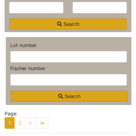
Search
Lot number
Fischer number
Search
Page:
1
2
>
≫