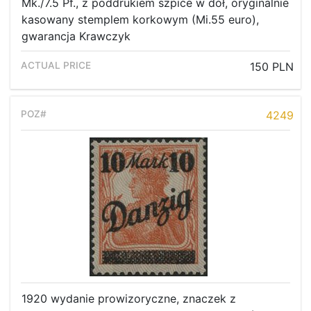
Mk./7.5 Pf., z poddrukiem szpice w dół, oryginalnie
kasowany stemplem korkowym (Mi.55 euro),
gwarancja Krawczyk
150 PLN
4249
1920 wydanie prowizoryczne, znaczek z