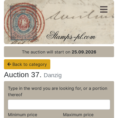
Register
Login
The auction will start on
25.09.2026
Back to category
Auction 37.
Danzig
Type in the word you are looking for, or a portion
thereof
Minimum price
Maximum price