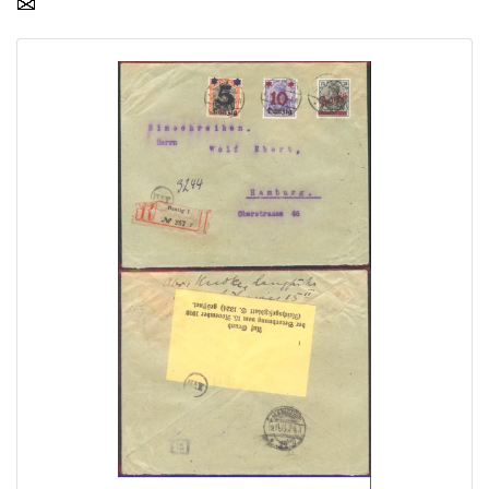
Home page
Current auction
Recent result
Archive
Regulation
Contact