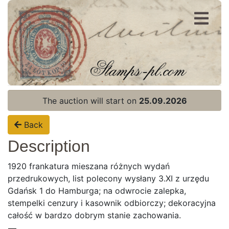
Register
Login
The auction will start on
25.09.2026
Back
Description
1920 frankatura mieszana różnych wydań
przedrukowych, list polecony wysłany 3.XI z urzędu
Gdańsk 1 do Hamburga; na odwrocie zalepka,
stempelki cenzury i kasownik odbiorczy; dekoracyjna
całość w bardzo dobrym stanie zachowania.