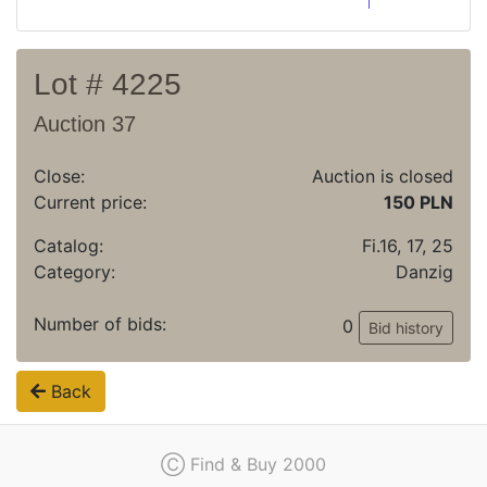
Lot # 4225
Auction 37
Close:
Auction is closed
Current price:
150 PLN
Catalog:
Fi.16, 17, 25
Category:
Danzig
Number of bids:
0
Bid history
Back
Ⓒ Find & Buy 2000