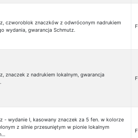
isz, czworoblok znaczków z odwróconym nadrukiem
F
go wydania, gwarancja Schmutz.
sz, znaczek z nadrukiem lokalnym, gwarancja
F
.
sz - wydanie I, kasowany znaczek za 5 fen. w kolorze
lonym z silnie przesuniętym w pionie lokalnym
F
...