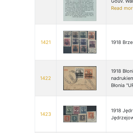
Gouv. War
Read mor
1421
1918 Brze
1918 Błon
1422
nadrukie
Błonia "
1918 Jęd
1423
Jędrzejo