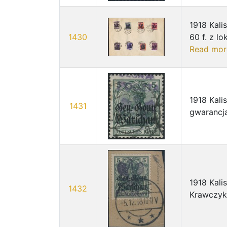
1918 Kali
1430
60 f. z l
Read mor
1918 Kali
1431
gwarancj
1918 Kali
1432
Krawczyk