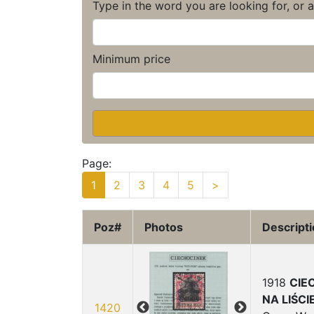
Type in the word you are looking for, or 
Minimum price
Page:
1
2
3
4
5
>
Poz#
Photos
Descript
1918
CIE
NA LIŚCIE
1420