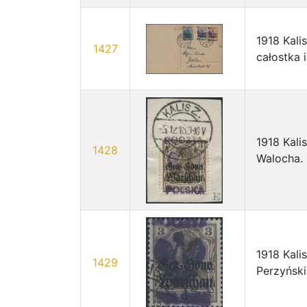
1918 Kali
1427
całostka 
1918 Kali
1428
Walocha.
1918 Kali
1429
Perzyński