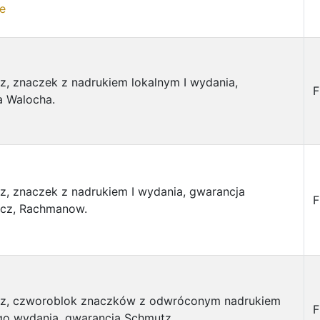
e
sz, znaczek z nadrukiem lokalnym I wydania,
F
a Walocha.
sz, znaczek z nadrukiem I wydania, gwarancja
F
icz, Rachmanow.
isz, czworoblok znaczków z odwróconym nadrukiem
F
go wydania, gwarancja Schmutz.