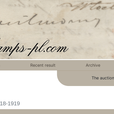
n
Recent result
Archive
The auction
918-1919