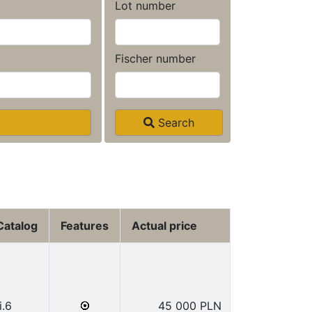
Lot number
Fischer number
Search
Catalog
Features
Actual price
i.6
45 000 PLN