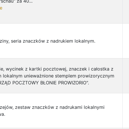
schau" za 40...
e
ziny, seria znaczków z nadrukiem lokalnym.
ie, wycinek z kartki pocztowej, znaczek i całostka z
m lokalnym unieważnione stemplem prowizorycznym
URZĄD POCZTOWY BŁONIE PROWIZORIO".
rzejów, zestaw znaczków z nadrukami lokalnymi
wa.