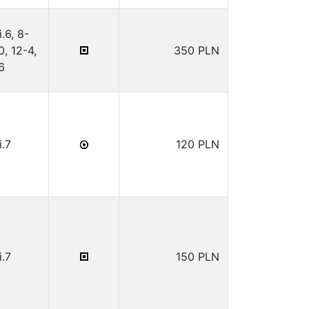
i.6, 8-
0, 12-4,
350 PLN
6
i.7
120 PLN
i.7
150 PLN