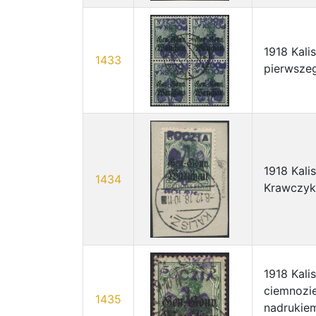
1918 Kal
1433
pierwsze
1918 Kali
1434
Krawczyk
1918 Kali
ciemnozie
1435
nadrukiem