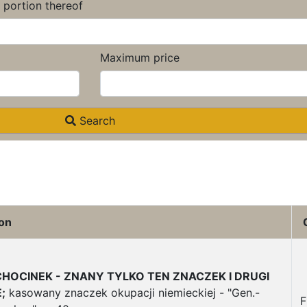
a portion thereof
Maximum price
Search
ion
CHOCINEK - ZNANY TYLKO TEN ZNACZEK I DRUGI
;
kasowany znaczek okupacji niemieckiej - "Gen.-
F