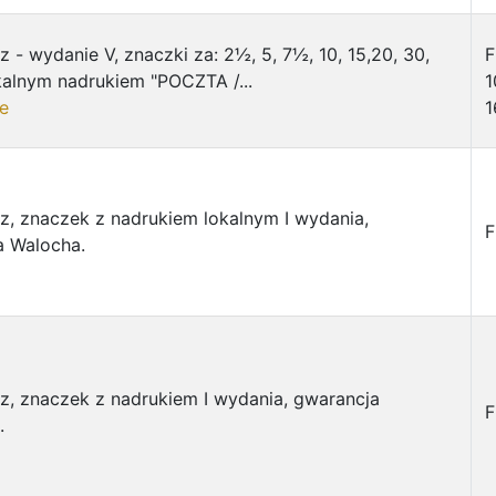
sz - wydanie V, znaczki za: 2½, 5, 7½, 10, 15,20, 30,
F
okalnym nadrukiem "POCZTA /...
1
e
1
sz, znaczek z nadrukiem lokalnym I wydania,
F
a Walocha.
sz, znaczek z nadrukiem I wydania, gwarancja
F
.