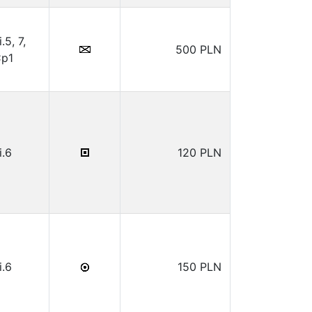
i.5, 7,
500 PLN
p1
i.6
120 PLN
i.6
150 PLN