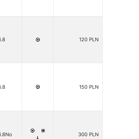
i.8
120 PLN
i.8
150 PLN
i.8No
300 PLN