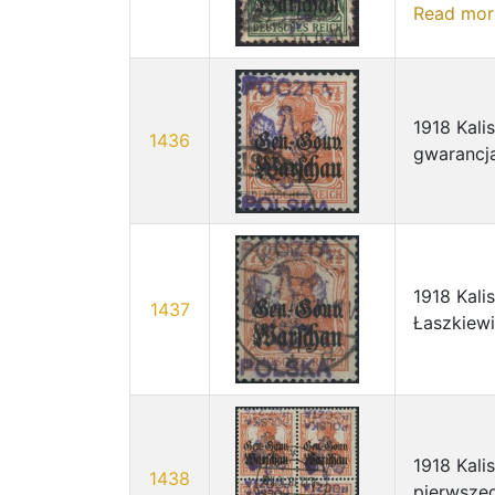
Read mor
1918 Kali
1436
gwarancj
1918 Kali
1437
Łaszkiew
1918 Kal
1438
pierwsze