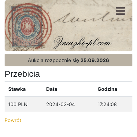
Rejestracja
Logowanie
Aukcja rozpocznie się
25.09.2026
Przebicia
Stawka
Data
Godzina
Strona Główna
100 PLN
2024-03-04
17:24:08
Aktualna oferta
Powrót
Ostatnie wyniki
Archiwum