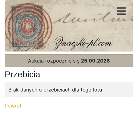
Rejestracja
Logowanie
Aukcja rozpocznie się
25.09.2026
Przebicia
Brak danych o przebiciach dla tego lotu
Strona Główna
Powrót
Aktualna oferta
Ostatnie wyniki
Archiwum