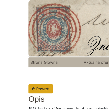
Strona Główna
Aktualna ofer
Powrót
Opis
1918 kartka z Warszawy do obozu jenieckieg