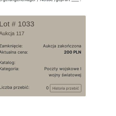
Lot # 1033
Aukcja 117
Zamknięcie:
Aukcja zakończona
Aktualna cena:
200 PLN
Katalog:
Kategoria:
Poczty wojskowe I
wojny światowej
Liczba przebić:
0
Historia przebić