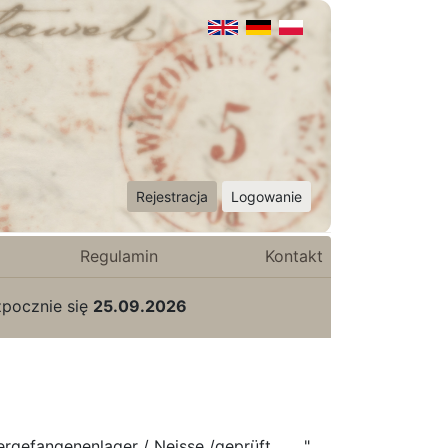
Rejestracja
Logowanie
Regulamin
Kontakt
zpocznie się
25.09.2026
gefangenenlager / Neisse /geprüft ____".