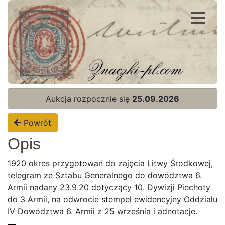
Rejestracja
Logowanie
Aukcja rozpocznie się
25.09.2026
Powrót
Opis
1920 okres przygotowań do zajęcia Litwy Środkowej,
telegram ze Sztabu Generalnego do dowództwa 6.
Armii nadany 23.9.20 dotyczący 10. Dywizji Piechoty
do 3 Armii, na odwrocie stempel ewidencyjny Oddziału
IV Dowództwa 6. Armii z 25 września i adnotacje.
Strona Główna