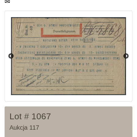
Aktualna oferta
Ostatnie wyniki
Archiwum
Regulamin
Kontakt
Lot # 1067
Aukcja 117