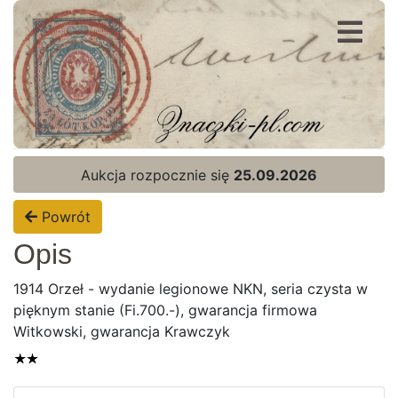
Rejestracja
Logowanie
Aukcja rozpocznie się
25.09.2026
Powrót
Opis
1914 Orzeł - wydanie legionowe NKN, seria czysta w
pięknym stanie (Fi.700.-), gwarancja firmowa
Witkowski, gwarancja Krawczyk
Strona Główna