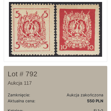
Aktualna oferta
Ostatnie wyniki
Archiwum
Regulamin
Kontakt
Lot # 792
Aukcja 117
Zamknięcie:
Aukcja zakończona
Aktualna cena:
550 PLN
Katalog:
Fi.1-2