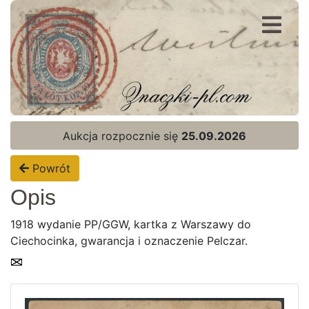
Rejestracja
Logowanie
Aukcja rozpocznie się
25.09.2026
Powrót
Opis
1918 wydanie PP/GGW, kartka z Warszawy do
Ciechocinka, gwarancja i oznaczenie Pelczar.
Strona Główna
Aktualna oferta