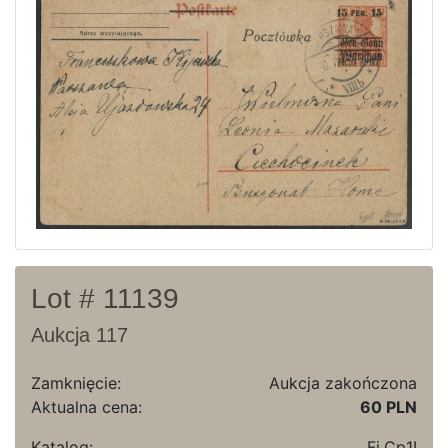
Ostatnie wyniki
Archiwum
Regulamin
Kontakt
Lot # 11139
Aukcja 117
Zamknięcie:
Aukcja zakończona
Aktualna cena:
60 PLN
Katalog:
Fi.Cp1I