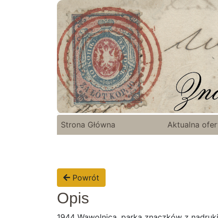
Strona Główna
Aktualna ofer
Powrót
Opis
1944 Wąwolnica, parka znaczków z nadrukie