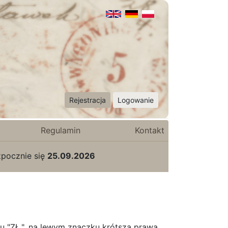
Rejestracja
Logowanie
Regulamin
Kontakt
zpocznie się
25.09.2026
u "ZŁ.", na lewym znaczku krótsza prawa