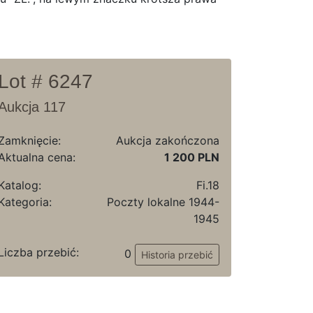
Lot # 6247
Aukcja 117
Zamknięcie:
Aukcja zakończona
Aktualna cena:
1 200 PLN
Katalog:
Fi.18
Kategoria:
Poczty lokalne 1944-
1945
Liczba przebić:
0
Historia przebić