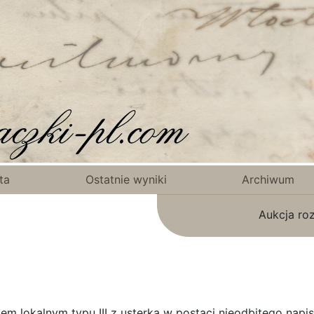
ta
Ostatnie wyniki
Archiwum
Aukcja ro
m lokalnym typu III z usterką w postaci nieodbitego napis