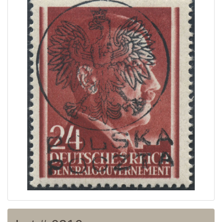
Strona Główna
Aktualna oferta
Ostatnie wyniki
Archiwum
Regulamin
Kontakt