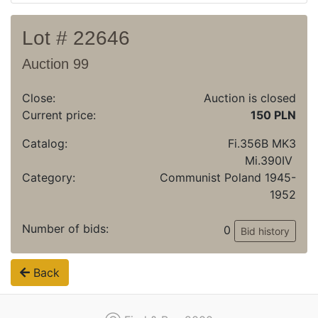
Lot # 22646
Auction 99
Close:
Auction is closed
Current price:
150 PLN
Catalog:
Fi.356B MK3
Mi.390IV
Category:
Communist Poland 1945-
1952
Number of bids:
0
Bid history
Back