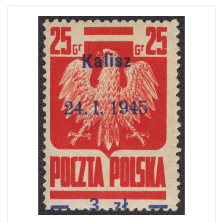
Home page
Current auction
Recent result
Archive
Regulation
Contact