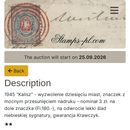
Register
Login
The auction will start on
25.09.2026
Back
Description
1945 "Kalisz" - wyzwolenie dziesięciu miast, znaczek z
mocnym przesunięciem nadruku - nominał 3 zł. na
dole znaczka (Fi.180.-), na odwrocie lekki ślad
niebieskiej sygnatury, gwarancja Krawczyk.