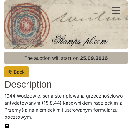
Register
Login
The auction will start on
25.09.2026
Back
Description
1944 Wodzowie, seria stemplowana grzecznościowo
antydatowanym (15.8.44) kasownikiem radzieckim z
Przemyśla na niemieckim ilustrowanym formularzu
pocztowym.
Home page