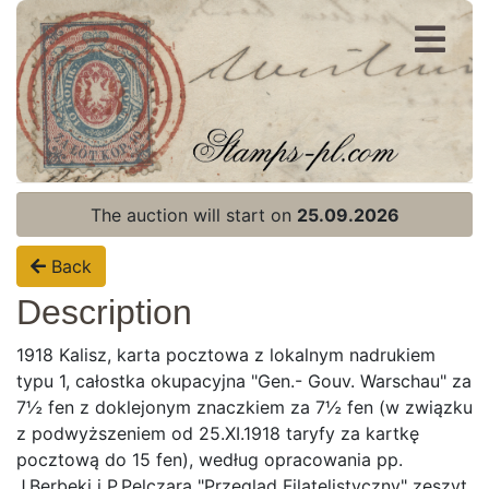
Register
Login
The auction will start on
25.09.2026
Back
Description
1918 Kalisz, karta pocztowa z lokalnym nadrukiem
typu 1, całostka okupacyjna "Gen.- Gouv. Warschau" za
7½ fen z doklejonym znaczkiem za 7½ fen (w związku
z podwyższeniem od 25.XI.1918 taryfy za kartkę
pocztową do 15 fen), według opracowania pp.
J.Berbeki i P.Pelczara "Przegląd Filatelistyczny" zeszyt