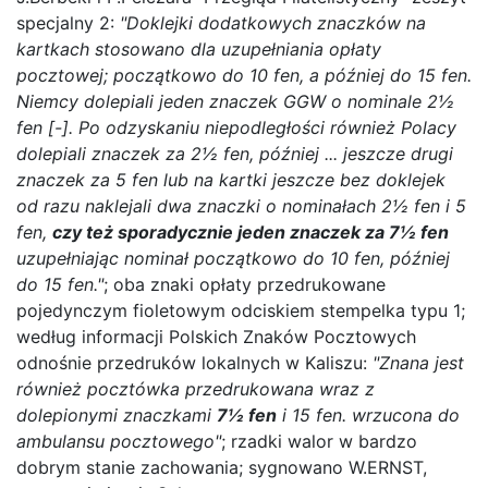
specjalny 2:
"Doklejki dodatkowych znaczków na
kartkach stosowano dla uzupełniania opłaty
pocztowej; początkowo do 10 fen, a później do 15 fen.
Niemcy dolepiali jeden znaczek GGW o nominale 2½
fen [-]. Po odzyskaniu niepodległości również Polacy
dolepiali znaczek za 2½ fen, później ... jeszcze drugi
Home page
znaczek za 5 fen lub na kartki jeszcze bez doklejek
Current auction
od razu naklejali dwa znaczki o nominałach 2½ fen i 5
fen,
czy też sporadycznie jeden znaczek za 7½ fen
Recent result
uzupełniając nominał początkowo do 10 fen, później
Archive
do 15 fen."
; oba znaki opłaty przedrukowane
pojedynczym fioletowym odciskiem stempelka typu 1;
Regulation
według informacji Polskich Znaków Pocztowych
Contact
odnośnie przedruków lokalnych w Kaliszu:
"Znana jest
również pocztówka przedrukowana wraz z
dolepionymi znaczkami
7½ fen
i 15 fen. wrzucona do
ambulansu pocztowego"
; rzadki walor w bardzo
dobrym stanie zachowania; sygnowano W.ERNST,