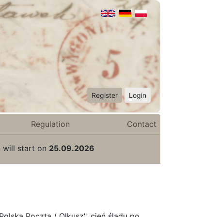
Register
Login
Regulation
Contact
 will start on
25.09.2026
olska Poczta / Olkusz", cień śladu po