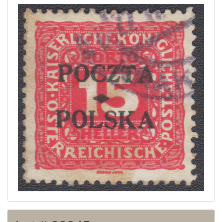
Home page
Current auction
Recent result
Archive
Regulation
Contact