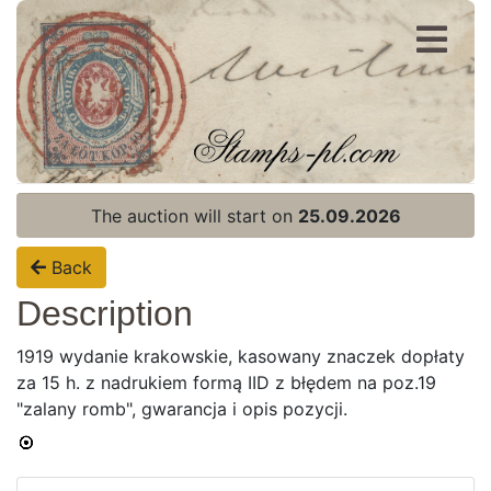
Register
Login
The auction will start on
25.09.2026
Back
Description
1919 wydanie krakowskie, kasowany znaczek dopłaty
za 15 h. z nadrukiem formą IID z błędem na poz.19
"zalany romb", gwarancja i opis pozycji.