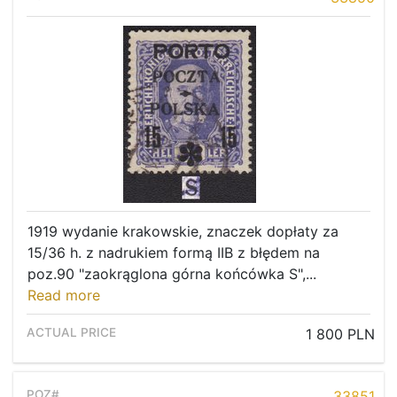
1919 wydanie krakowskie, znaczek dopłaty za
15/36 h. z nadrukiem formą IIB z błędem na
poz.90 "zaokrąglona górna końcówka S",...
Read more
1 800 PLN
33851