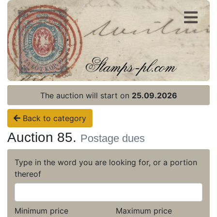
Register
Login
The auction will start on
25.09.2026
Back to category
Auction 85.
Postage dues
Type in the word you are looking for, or a portion
thereof
Minimum price
Maximum price