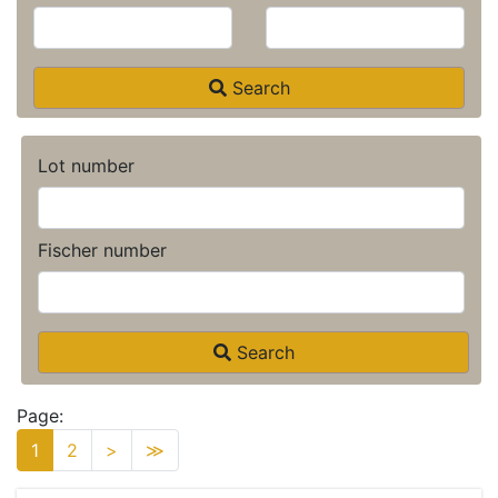
Search
Lot number
Fischer number
Search
Page:
1
2
>
≫