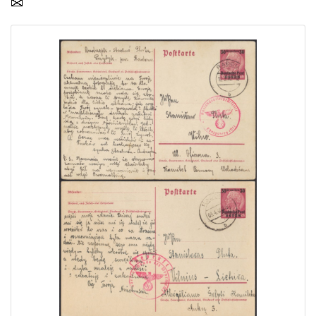
Home page
Current auction
Recent result
Archive
Regulation
Contact