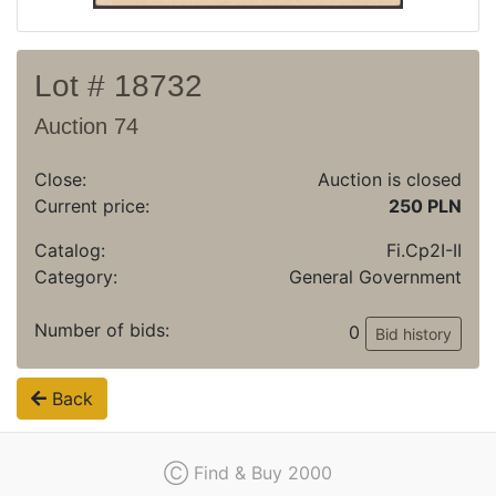
Lot # 18732
Auction 74
Close:
Auction is closed
Current price:
250 PLN
Catalog:
Fi.Cp2I-II
Category:
General Government
Number of bids:
0
Bid history
Back
Ⓒ Find & Buy 2000