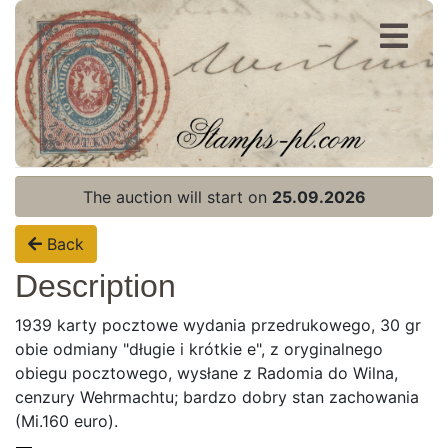
Register
Login
The auction will start on
25.09.2026
Back
Description
1939 karty pocztowe wydania przedrukowego, 30 gr
obie odmiany "długie i krótkie e", z oryginalnego
obiegu pocztowego, wysłane z Radomia do Wilna,
cenzury Wehrmachtu; bardzo dobry stan zachowania
(Mi.160 euro).