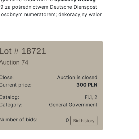
2.39 za pośrednictwem Deutsche Dienspost
a osobnym numeratorem; dekoracyjny walor
Lot # 18721
Auction 74
Close:
Auction is closed
Current price:
300 PLN
Catalog:
Fi.1, 2
Category:
General Government
Number of bids:
0
Bid history