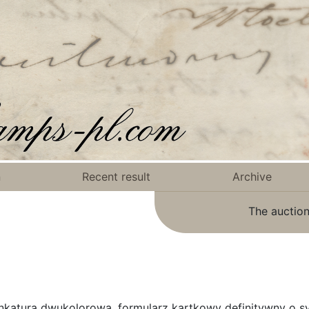
n
Recent result
Archive
The auction
rankatura dwukolorowa, formularz kartkowy definitywny o 