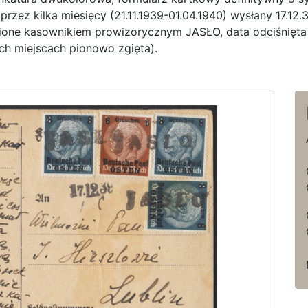
rzez kilka miesięcy (21.11.1939-01.04.1940) wysłany 17.1
żnione kasownikiem prowizorycznym JASŁO, data odciśnięt
h miejscach pionowo zgięta).