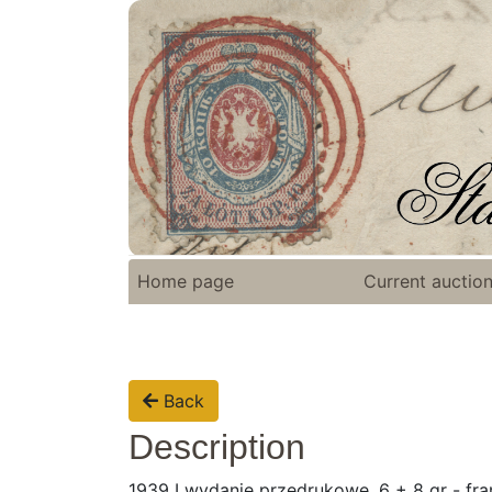
Home page
Current auctio
Back
Description
1939 I wydanie przedrukowe, 6 + 8 gr - f