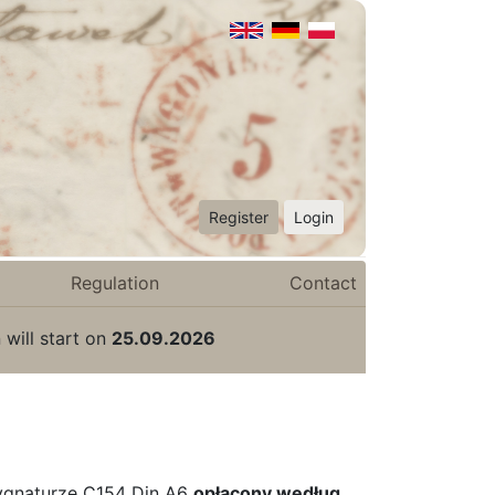
Register
Login
Regulation
Contact
 will start on
25.09.2026
sygnaturze C154 Din A6
opłacony według