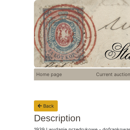
Home page
Current auctio
Back
Description
1939 I wydanie przedrukowe - dofrankowana