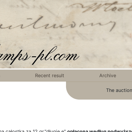
n
Recent result
Archive
The auction
 całostka za 12 gr."długie e"
opłacona według podwyższo