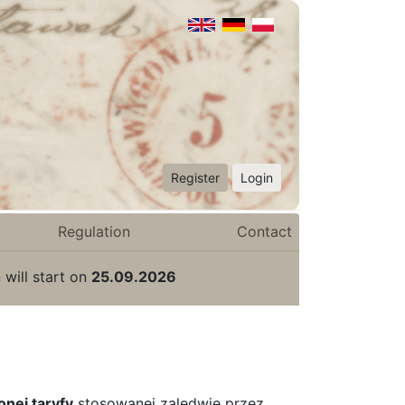
Register
Login
Regulation
Contact
 will start on
25.09.2026
nej taryfy
stosowanej zaledwie przez