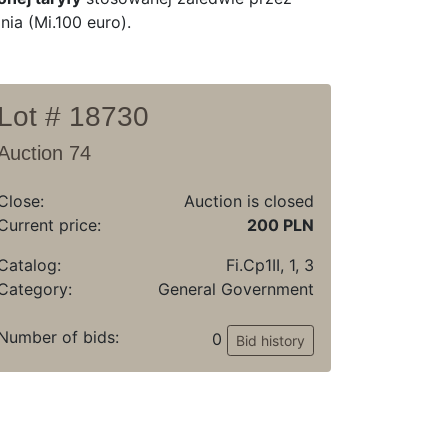
ia (Mi.100 euro).
Lot # 18730
Auction 74
Close:
Auction is closed
Current price:
200 PLN
Catalog:
Fi.Cp1II, 1, 3
Category:
General Government
Number of bids:
0
Bid history