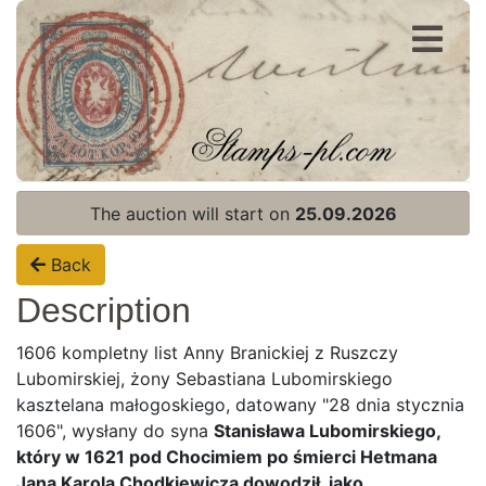
Register
Login
The auction will start on
25.09.2026
Back
Description
1606 kompletny list Anny Branickiej z Ruszczy
Lubomirskiej, żony Sebastiana Lubomirskiego
kasztelana małogoskiego, datowany "28 dnia stycznia
1606", wysłany do syna
Stanisława Lubomirskiego,
który w 1621 pod Chocimiem po śmierci Hetmana
Jana Karola Chodkiewicza dowodził, jako