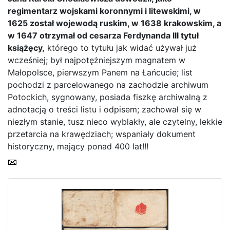
regimentarz wojskami koronnymi i litewskimi, w
1625 został wojewodą ruskim, w 1638 krakowskim, a
w 1647 otrzymał od cesarza Ferdynanda III tytuł
książęcy,
którego to tytułu jak widać używał już
wcześniej; był najpotężniejszym magnatem w
Home page
Małopolsce, pierwszym Panem na Łańcucie; list
pochodzi z parcelowanego na zachodzie archiwum
Current auction
Potockich, sygnowany, posiada fiszkę archiwalną z
adnotacją o treści listu i odpisem; zachował się w
Recent result
niezłym stanie, tusz nieco wyblakły, ale czytelny, lekkie
Archive
przetarcia na krawędziach; wspaniały dokument
historyczny, mający ponad 400 lat!!!
Regulation
Contact