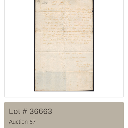
Lot # 36663
Auction 67