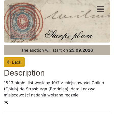
Register
Login
The auction will start on
25.09.2026
Back
Description
1823 około, list wysłany 19/7 z miejscowości Gollub
(Golub) do Strasburga (Brodnica), data i nazwa
miejscowości nadania wpisane ręcznie.
Home page
Current auction