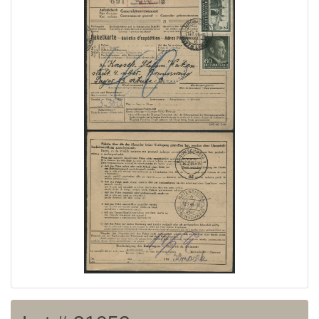
Home page
Current auction
Recent result
Archive
Regulation
Contact