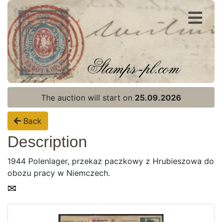
Register
Login
The auction will start on
25.09.2026
Back
Description
1944 Polenlager, przekaz paczkowy z Hrubieszowa do
obozu pracy w Niemczech.