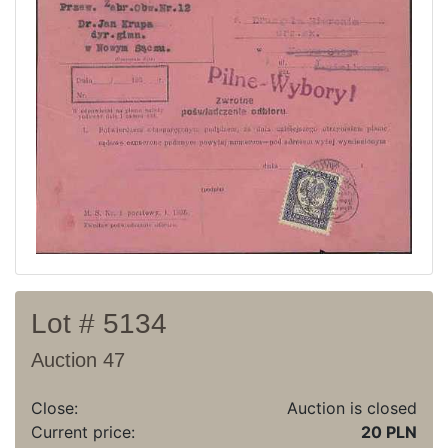
Current auction
Recent result
Archive
Regulation
Contact
Lot # 5134
Auction 47
Close:
Auction is closed
Current price:
20 PLN