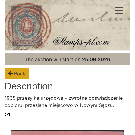
Register
Login
The auction will start on
25.09.2026
Back
Description
1935 przesyłka urzędowa - zwrotne poświadczenie
odbioru, przesłane miejscowo w Nowym Sączu.
Home page