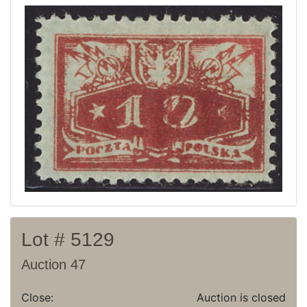
Current auction
Recent result
Archive
Regulation
Contact
Lot # 5129
Auction 47
Close:
Auction is closed