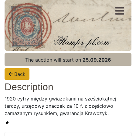
Register
Login
The auction will start on
25.09.2026
Back
Description
1920 cyfry między gwiazdkami na sześciokątnej
tarczy, urzędowy znaczek za 10 f. z częściowo
zamazanym rysunkiem, gwarancja Krawczyk.
Home page