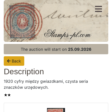
Register
Login
The auction will start on
25.09.2026
Back
Description
1920 cyfry między gwiazdkami, czysta seria
znaczków urzędowych.