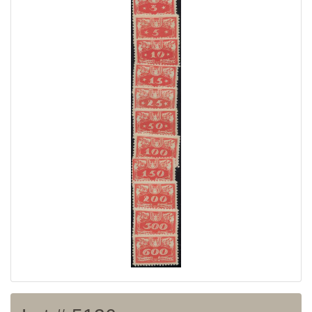
Home page
Current auction
Recent result
Archive
Regulation
Contact