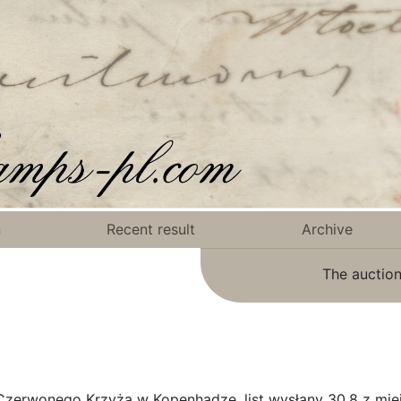
n
Recent result
Archive
The auction
Czerwonego Krzyża w Kopenhadze, list wysłany 30.8 z mi