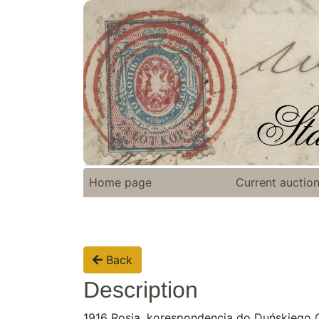
Home page
Current auctio
Back
Description
1916 Rosja, korespondencja do Duńskiego 