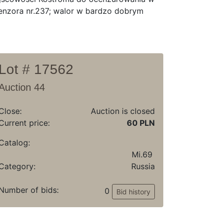
cenzora nr.237; walor w bardzo dobrym
Lot # 17562
Auction 44
Close:
Auction is closed
Current price:
60 PLN
Catalog:
Mi.69
Category:
Russia
Number of bids:
0
Bid history