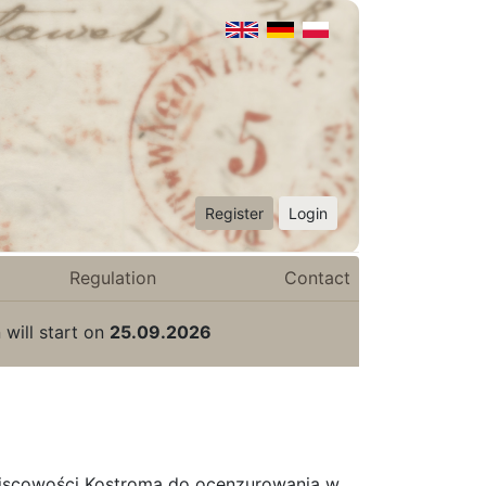
Register
Login
Regulation
Contact
 will start on
25.09.2026
ejscowości Kostroma do ocenzurowania w