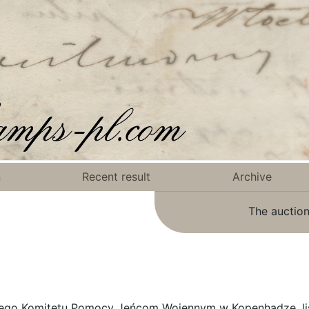
n
Recent result
Archive
The auction
iego Komitetu Pomocy Jeńcom Wojennym w Kopenhadze, lis