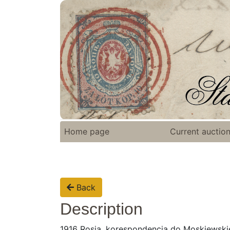
Home page
Current auctio
Back
Description
1916 Rosja, korespondencja do Moskiewsk