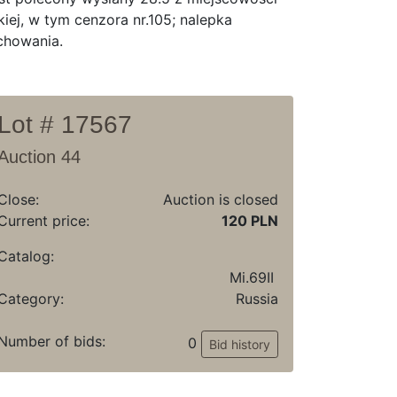
iej, w tym cenzora nr.105; nalepka
chowania.
Lot # 17567
Auction 44
Close:
Auction is closed
Current price:
120 PLN
Catalog:
Mi.69II
Category:
Russia
Number of bids:
0
Bid history