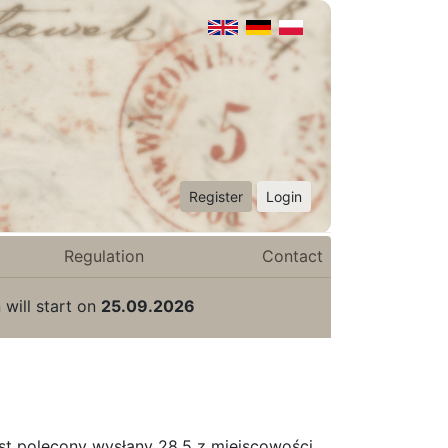
Register
Login
Regulation
Contact
 will start on
25.09.2026
t polecony wysłany 28.5 z miejscowości