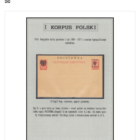
Home page
Current auction
Recent result
Archive
Regulation
Contact