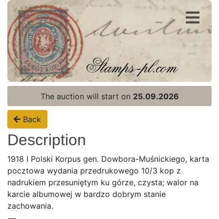
Register
Login
The auction will start on
25.09.2026
Back
Description
1918 I Polski Korpus gen. Dowbora-Muśnickiego, karta
pocztowa wydania przedrukowego 10/3 kop z
nadrukiem przesuniętym ku górze, czysta; walor na
karcie albumowej w bardzo dobrym stanie
zachowania.