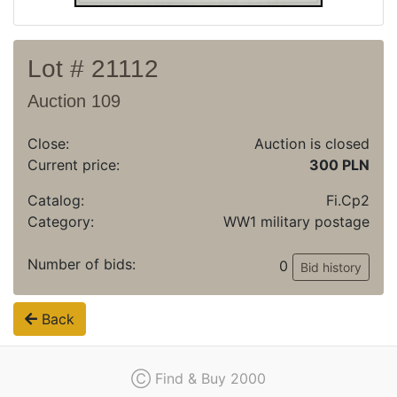
Lot # 21112
Auction 109
Close:
Auction is closed
Current price:
300 PLN
Catalog:
Fi.Cp2
Category:
WW1 military postage
Number of bids:
0
Bid history
Back
Ⓒ Find & Buy 2000