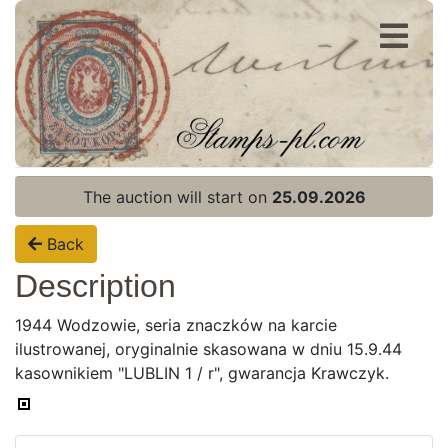
Register
Login
The auction will start on
25.09.2026
Back
Description
1944 Wodzowie, seria znaczków na karcie
ilustrowanej, oryginalnie skasowana w dniu 15.9.44
kasownikiem "LUBLIN 1 / r", gwarancja Krawczyk.
Home page