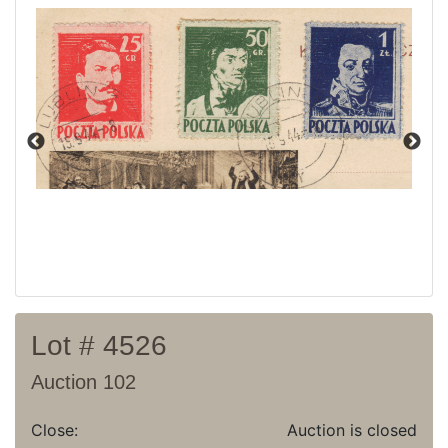
Current auction
Recent result
Archive
Regulation
Contact
Lot # 4526
Auction 102
Close:
Auction is closed