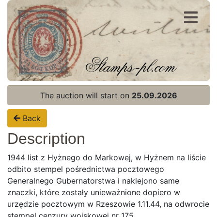
Register
Login
The auction will start on
25.09.2026
Back
Description
1944 list z Hyżnego do Markowej, w Hyżnem na liście
odbito stempel pośrednictwa pocztowego
Generalnego Gubernatorstwa i naklejono same
znaczki, które zostały unieważnione dopiero w
urzędzie pocztowym w Rzeszowie 1.11.44, na odwrocie
stempel cenzury wojskowej nr 175.