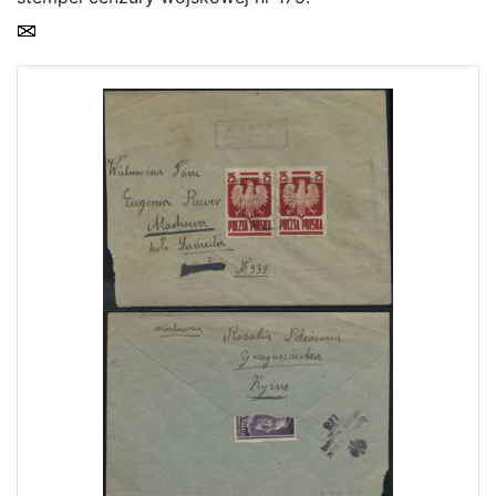
Home page
Current auction
Recent result
Archive
Regulation
Contact