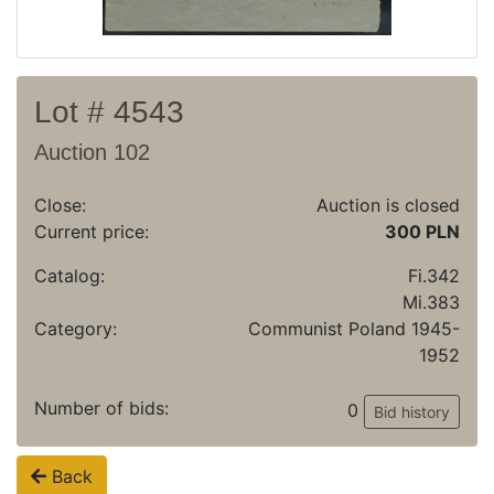
Lot # 4543
Auction 102
Close:
Auction is closed
Current price:
300 PLN
Catalog:
Fi.342
Mi.383
Category:
Communist Poland 1945-
1952
Number of bids:
0
Bid history
Back