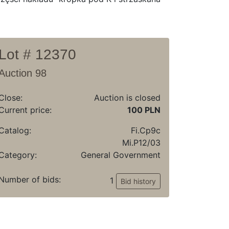
Lot # 12370
Auction 98
Close:
Auction is closed
Current price:
100 PLN
Catalog:
Fi.Cp9c
Mi.P12/03
Category:
General Government
Number of bids:
1
Bid history