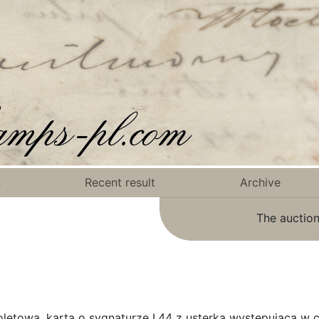
n
Recent result
Archive
The auction
letowa, karta o sygnaturze I.44 z usterką występującą w c