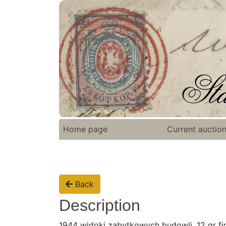
Home page
Current auctio
Back
Description
1944 widoki zabytkowych budowli, 12 gr fio