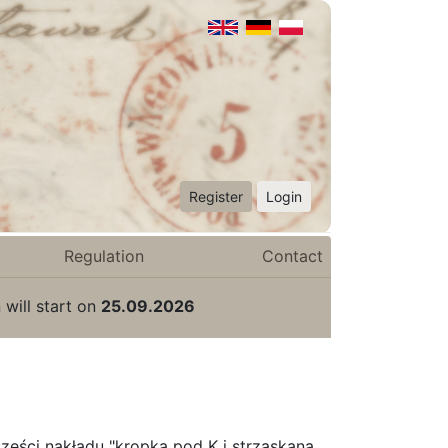
Register
Login
Regulation
Contact
 will start on
25.09.2026
zęści nakładu "kropka pod K i strzaskana