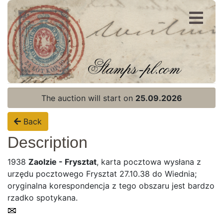
Register
Login
The auction will start on
25.09.2026
Back
Description
1938
Zaolzie - Frysztat
, karta pocztowa wysłana z
urzędu pocztowego Frysztat 27.10.38 do Wiednia;
oryginalna korespondencja z tego obszaru jest bardzo
rzadko spotykana.
Home page