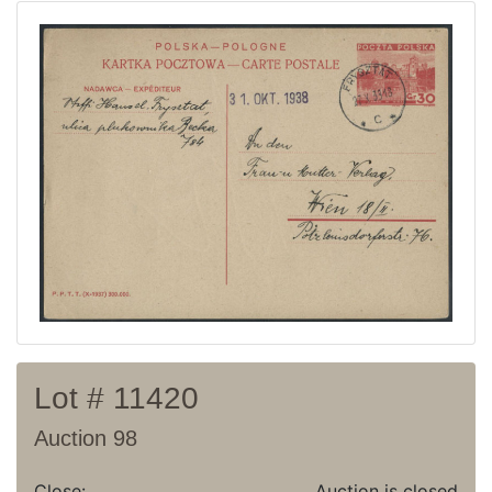
Current auction
Recent result
Archive
Regulation
Contact
Lot # 11420
Auction 98
Close:
Auction is closed