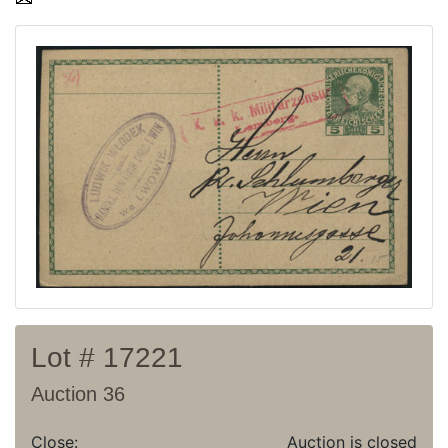
Current auction
Recent result
Archive
Regulation
Contact
Lot # 17221
Auction 36
Close:
Auction is closed