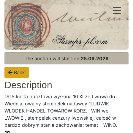
Register
Login
The auction will start on
25.09.2026
Back
Description
1915 karta pocztowa wysłana 10.XI ze Lwowa do
Wiednia, owalny stempelek nadawcy "LUDWIK
WŁODEK HANDEL TOWARÓW KORZ. I WIN we
LWOWIE", stempelek cenzury lwowskiej, całość w
bardzo dobrym stanie zachowania; temat - WINO.
Home page